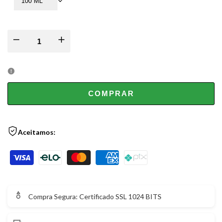
100 ML
Decrease
Increase
quantity
quantity
for
for
COMPRAR
Explorer
Explorer
Montblanc
Aceitamos:
Montblanc
-
-
Eau
Eau
Compra Segura: Certificado SSL 1024 BITS
de
de