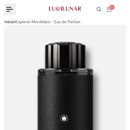
Pular
0
para
o
Inicio
Explorer Montblanc - Eau de Parfum
conteúdo