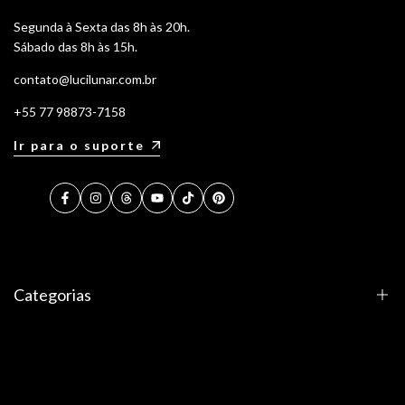
Segunda à Sexta das 8h às 20h.
Sábado das 8h às 15h.
contato@lucilunar.com.br
+55 77 98873-7158
Ir para o suporte
Facebook
Instagram
Threads
YouTube
TikTok
Pinterest
Categorias
Perfumes de Nicho
Perfumes de Nicho Masculinos