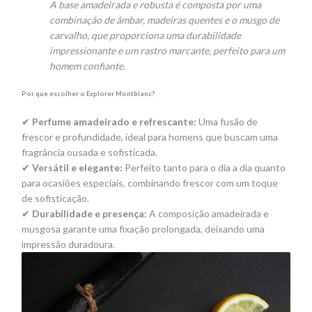
A base amadeirada e robusta é composta por uma
combinação de âmbar, madeiras quentes e o musgo de
carvalho, que proporciona uma durabilidade
impressionante e um rastro marcante, perfeito para um
homem confiante.
Por que escolher o Explorer Montblanc?
✔
Perfume amadeirado e refrescante:
Uma fusão de
frescor e profundidade, ideal para homens que buscam uma
fragrância ousada e sofisticada.
✔
Versátil e elegante:
Perfeito tanto para o dia a dia quanto
para ocasiões especiais, combinando frescor com um toque
de sofisticação.
✔
Durabilidade e presença:
A composição amadeirada e
musgosa garante uma fixação prolongada, deixando uma
impressão duradoura.