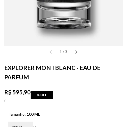
de
1
/
3
EXPLORER MONTBLANC - EAU DE
PARFUM
Preço
R$ 595,90
% OFF
de
PREÇO
POR
/
UNITÁRIO
venda
Tamanho:
100 ML