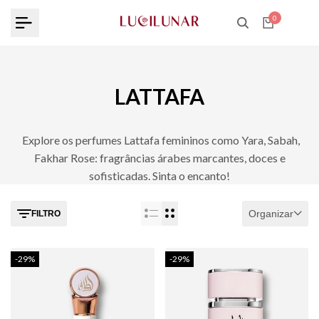
Skip
0
to
content
LATTAFA
Explore os perfumes Lattafa femininos como Yara, Sabah,
Fakhar Rose: fragrâncias árabes marcantes, doces e
sofisticadas. Sinta o encanto!
Organizar
FILTRO
-
29
%
-
29
%