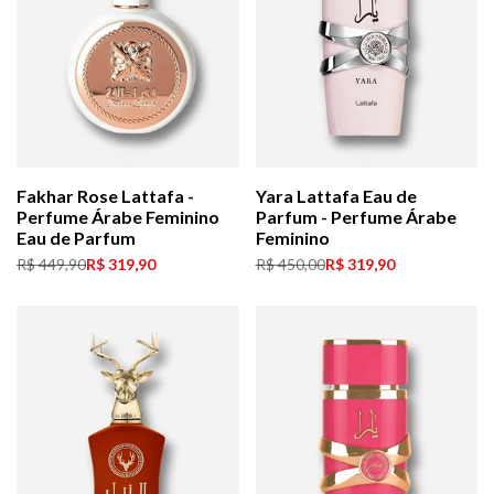
Fakhar Rose Lattafa -
Yara Lattafa Eau de
Perfume Árabe Feminino
Parfum - Perfume Árabe
Eau de Parfum
Feminino
Preço
R$ 449,90
Preço
R$ 319,90
Preço
R$ 450,00
Preço
R$ 319,90
normal
de
normal
de
venda
venda