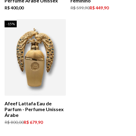
Perfume Árabe Unissex
Feminino
Preço
R$ 400,00
Preço
R$ 599,90
Preço
R$ 449,90
de
normal
de
venda
venda
-
15
%
Afeef Lattafa Eau de
Parfum - Perfume Unissex
Árabe
Preço
R$ 800,00
Preço
R$ 679,90
normal
de
venda