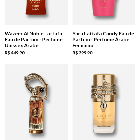
Wazeer Al Noble Lattafa
Yara Lattafa Candy Eau de
Eau de Parfum - Perfume
Parfum - Perfume Árabe
Unissex Árabe
Feminino
Preço
R$ 449,90
Preço
R$ 399,90
de
de
venda
venda