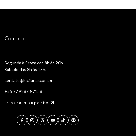
Contato
Segunda à Sexta das 8h às 20h.
Sábado das 8h às 15h.
contato@lucilunar.com.br
+55 77 98873-7158
Ir para o suporte
Facebook
Instagram
Threads
YouTube
TikTok
Pinterest