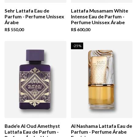
Sehr Lattafa Eau de
Lattafa Musamam White
Parfum - Perfume Unissex
Intense Eau de Parfum -
Árabe
Perfume Unissex Árabe
Preço
R$ 550,00
Preço
R$ 600,00
de
de
venda
venda
-
25
%
Bade'e Al Oud Amethyst
Al Nashama Lattafa Eau de
Lattafa Eau de Parfum -
Parfum - Perfume Árabe